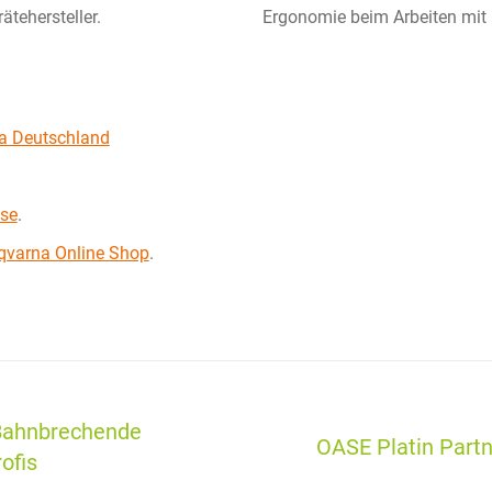
ätehersteller.
Ergonomie beim Arbeiten mit
a Deutschland
se
.
qvarna Online Shop
.
ion
Bahnbrechende
OASE Platin Part
Nächster
ofis
Beitrag: