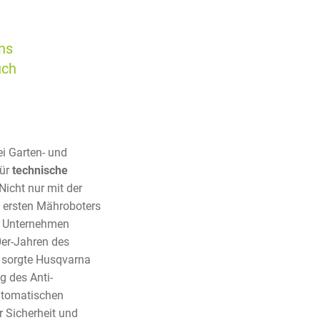
ns
uch
ei Garten- und
für
technische
Nicht nur mit der
 ersten Mähroboters
s Unternehmen
er-Jahren des
 sorgte Husqvarna
g des Anti-
utomatischen
 Sicherheit und