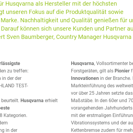
Husqvarna als Hersteller mit der höchsten
igt unseren Fokus auf die Produktqualität sowie
 Marke. Nachhaltigkeit und Qualität genießen für u
ät. Darauf können sich unsere Kunden und Partner a
chert Sven Baumberger, Country Manager Husqvarna
lässigste
Husqvarna
, Vollsortimenter b
en zu treffen:
Forstgeräten, gilt als
Pionier
in der der
Innovationen
in der Branche. 
HLAND TEST-
Markteinführung des weltweit
vor über 25 Jahren setzte da
n
beurteilt.
Husqvarna
erhielt
Maßstäbe. In den 60er und 70
beste
vorangehenden Jahrhunderts
8 Kategorien.
mit der erstmaligen Einführun
 dem
Vibrationssystems und der a
g in der
Kettenbremse zudem für mehr